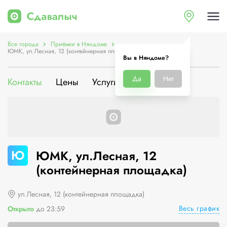
Все города
Приёмки в Няндоме
ЮМК, ул.Лесная, 12 (контейнерная площадка)
Вы в Няндоме?
Да
Нет
Контакты
Цены
Услуги
О компании
Ю
ЮМК, ул.Лесная, 12
(контейнерная площадка)
ул.Лесная, 12 (контейнерная площадка)
Весь график
Открыто
до 23:59