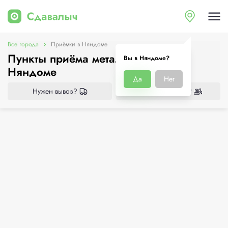
Все города
Приёмки в Няндоме
Пункты приёма металлолома в
Вы в Няндоме?
Няндоме
Да
Нет
Нужен вывоз?
Нужен демонтаж?