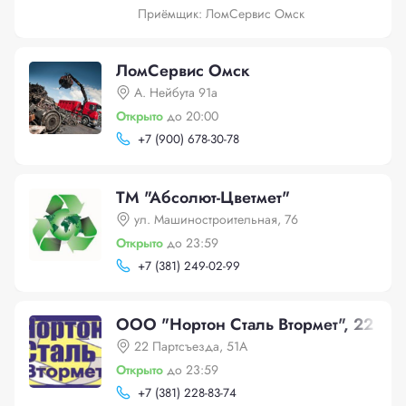
Приёмщик: ЛомСервис Омск
ЛомСервис Омск
А. Нейбута 91а
Открыто
до 20:00
+
7 (900) 678-30-78
ТМ "Абсолют-Цветмет"
ул. Машиностроительная, 76
Открыто
до 23:59
+
7 (381) 249-02-99
ООО "Нортон Сталь Втормет", 22 Па
22 Партсъезда, 51А
Открыто
до 23:59
+
7 (381) 228-83-74