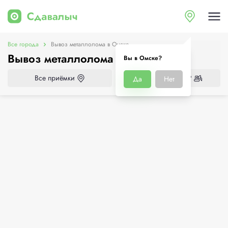
Все города
Вывоз металлолома в Омске
Вывоз металлолома в Омске
Вы в Омске?
Все приёмки
Нужен демонтаж?
Да
Нет