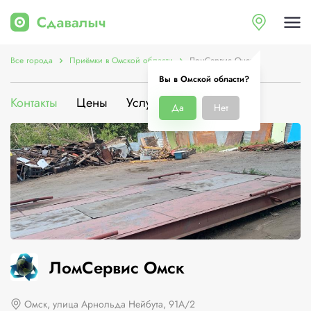
Все города
Приёмки в Омской области
ЛомСервис Омск
Вы в Омской области?
Контакты
Цены
Услуги
О компании
Да
Нет
ЛомСервис Омск
Омск, улица Арнольда Нейбута, 91А/2