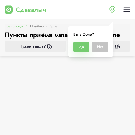
Все города
Приёмки в Орле
Пункты приёма металлолома в Орле
Вы в Орле?
Нужен вывоз?
Нужен демонтаж?
Да
Нет