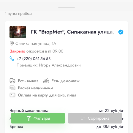
1 пункт приёма
ГК "ВторМет", Силикатная улица, 1А
Силикатная улица, 1А
Закрыто
откроется в пт 09:00
+
7 (920) 061-56-53
Приёмщик: Игорь Александрович
Есть вывоз
Есть демонтаж
Расчёт наличными
Оплата на карту для физ. лица
Черный металлолом
до 22 руб./кг
Фильтры
Сортировка
Медь
до 600 руб./кг
Бронза
до 385 руб./кг