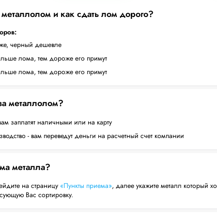
а металлолом и как сдать лом дорого?
торов:
оже, черный дешевле
ольше лома, тем дороже его примут
ольше лома, тем дороже его примут
 за металлолом?
вам заплатят наличными или на карту
водство - вам переведут деньги на расчетный счет компании
ема металла?
ейдите на страницу
«Пункты приема»
, далее укажите металл который хо
есующую Вас сортировку.