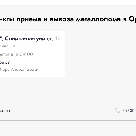
нкты приема и вывоза металлолома в О
", Силикатная улица, 1А
лица, 1А
оется в чт 09:00
-56-53
горь Александрович
ферта
8 (800)