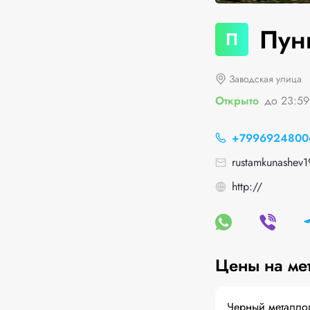
Пун
П
Заводская улица
Открыто
до 23:59
+7996924800
rustamkunashev1
http://
Цены на ме
Черный металло