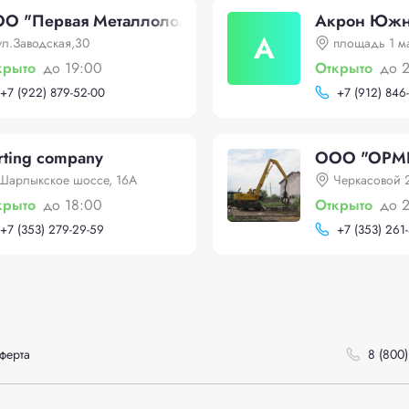
О "Первая Металлоломная Компания"
Акрон Южн
А
ул.Заводская,30
площадь 1 м
крыто
до 19:00
Открыто
до 
+
7 (922) 879-52-00
+
7 (912) 846
rting company
ООО "ОРМ
Шарлыкское шоссе, 16А
Черкасовой 
крыто
до 18:00
Открыто
до 
+
7 (353) 279-29-59
+
7 (353) 261
ферта
8 (800)