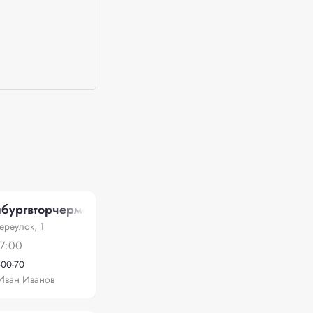
ургвторчермет"
ереулок, 1
7:00
-00-70
Иван Иванов