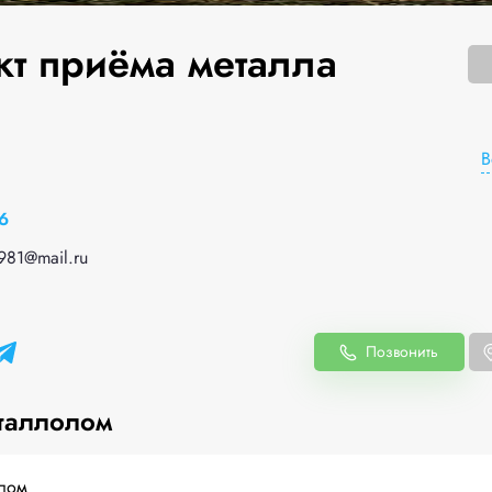
кт приёма металла
В
6
981@mail.ru
Позвонить
таллолом
лом