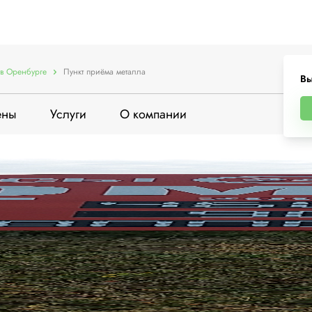
в Оренбурге
Пункт приёма металла
Вы
ены
Услуги
О компании