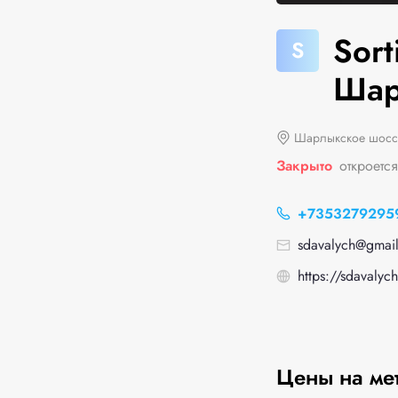
Sort
S
Шар
Шарлыкское шоссе
Закрыто
откроетс
+7353279295
sdavalych@gmai
https://sdavalych
Цены на ме