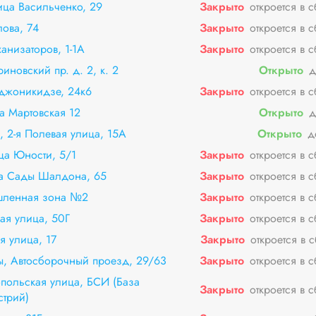
ица Васильченко, 29
Закрыто
откроется в 
лова, 74
Закрыто
откроется в 
анизаторов, 1-1А
Закрыто
откроется в 
риновский пр. д. 2, к. 2
Открыто
д
рджоникидзе, 24к6
Закрыто
откроется в 
а Мартовская 12
Открыто
д
, 2-я Полевая улица, 15А
Открыто
д
ца Юности, 5/1
Закрыто
откроется в 
ца Сады Шалдона, 65
Закрыто
откроется в 
шленная зона №2
Закрыто
откроется в 
ая улица, 50Г
Закрыто
откроется в 
я улица, 17
Закрыто
откроется в 
, Автосборочный проезд, 29/63
Закрыто
откроется в 
польская улица, БСИ (База
Закрыто
откроется в 
стрий)