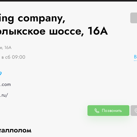
ing company,
лыкское шоссе, 16А
, 16А
В
я в сб 09:00
9
l.com
.ru/
Позвонить
таллолом