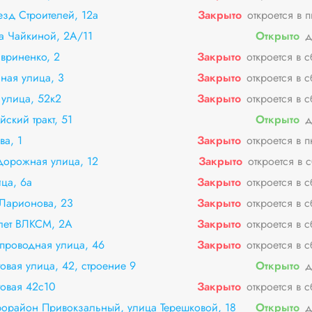
езд Строителей, 12а
Закрыто
откроется в 
а Чайкиной, 2А/11
Открыто
д
вриненко, 2
Закрыто
откроется в 
ная улица, 3
Закрыто
откроется в 
 улица, 52к2
Закрыто
откроется в 
ский тракт, 51
Открыто
д
ва, 1
Закрыто
откроется в 
дорожная улица, 12
Закрыто
откроется в 
ца, 6а
Закрыто
откроется в 
Ларионова, 23
Закрыто
откроется в 
лет ВЛКСМ, 2А
Закрыто
откроется в 
проводная улица, 46
Закрыто
откроется в 
вая улица, 42, строение 9
Открыто
д
овая 42с10
Закрыто
откроется в 
орайон Привокзальный, улица Терешковой, 18
Открыто
д