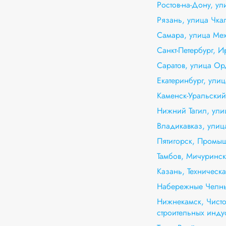
Ростов-на-Дону, ул
Рязань, улица Чка
Самара, улица Мех
Санкт-Петербург, И
Саратов, улица О
Екатеринбург, улиц
Каменск-Уральский
Нижний Тагил, ули
Владикавказ, ули
Пятигорск, Промы
Тамбов, Мичуринск
Казань, Техническа
Набережные Челны
Нижнекамск, Чисто
строительных инду