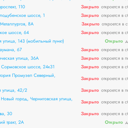
роспект, 110
Закрыто
откроется в 
лодубенское шоссе, 1
Закрыто
откроется в 
Металлургов, 8А
Закрыто
откроется в 
кое шоссе, 64
Закрыто
откроется в 
 улица, 143 (мобильный пункт)
Открыто
д
аумана, 67
Закрыто
откроется в 
ческая улица, 36А
Закрыто
откроется в 
 Сормовское шоссе, 24к31
Закрыто
откроется в 
тория Промузел Северный,
Закрыто
откроется в 
 улица, 42/2
Закрыто
откроется в 
Новый город, Черниговская улица,
Закрыто
откроется в 
ва, 30
Закрыто
откроется в 
й тракт, 2А
Открыто
д