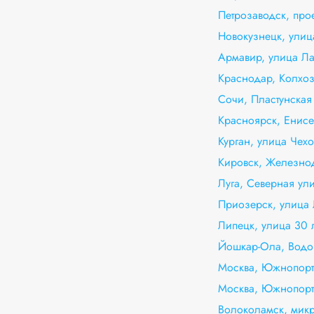
Петрозаводск, про
Новокузнецк, улиц
Армавир, улица Ла
Краснодар, Колхоз
Сочи, Пластунская
Красноярск, Енисей
Курган, улица Чехо
Кировск, Железно
Луга, Северная ули
Приозерск, улица 
Липецк, улица 30 
Йошкар-Ола, Водо
Москва, Южнопорто
Москва, Южнопорт
Волоколамск, микр