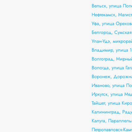
Вельск, улица Поп
Нефтекамск, Магис
Уфа, улица Орехов
Белгород, Сумская
Улан-Удэ, микрора
Владимир, улица 16
Волгоград, Мирны
Вологда, улица Гаг
Воронеж, Дорожна
Иваново, улица По
Иркутск, улица Ме
Тайшет, улица Киро
Калининград, Рад
Калуга, Параллель
Петропавловск-Кам