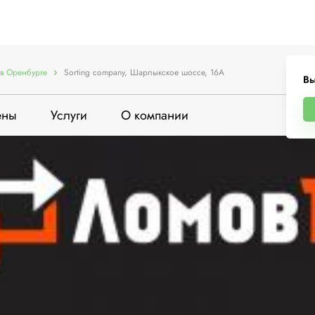
в Оренбурге
Sorting company, Шарлыкское шоссе, 16А
Вы
ены
Услуги
О компании