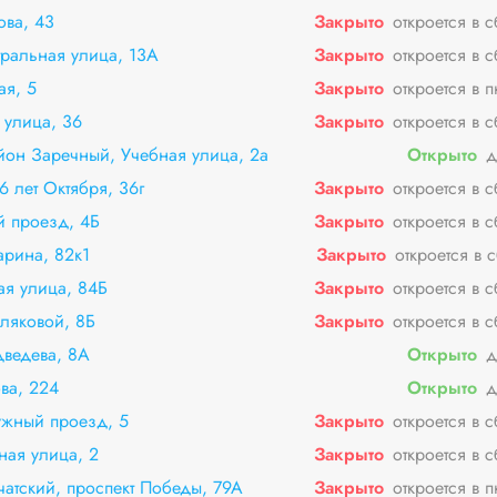
ова, 43
Закрыто
откроется в 
тральная улица, 13А
Закрыто
откроется в 
ая, 5
Закрыто
откроется в 
 улица, 36
Закрыто
откроется в 
йон Заречный, Учебная улица, 2а
Открыто
д
 лет Октября, 36г
Закрыто
откроется в 
й проезд, 4Б
Закрыто
откроется в 
арина, 82к1
Закрыто
откроется в 
я улица, 84Б
Закрыто
откроется в 
ляковой, 8Б
Закрыто
откроется в 
дведева, 8А
Открыто
д
ва, 224
Открыто
д
ужный проезд, 5
Закрыто
откроется в 
ная улица, 2
Закрыто
откроется в 
чатский, проспект Победы, 79А
Закрыто
откроется в 