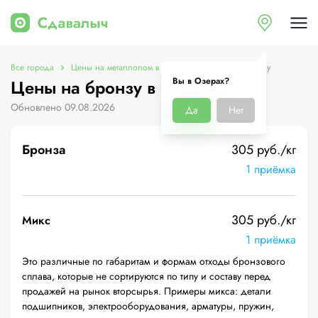
Все города
Цены на металлолом в Озерах
Цены на бронзу
Вы в Озерах?
Цены на бронзу в Озерах
Обновлено 09.08.2026
Да
Нет
Бронза
305 руб./кг
1 приёмка
305 руб./кг
Микс
1 приёмка
Это различные по габаритам и формам отходы бронзового
сплава, которые не сортируются по типу и составу перед
продажей на рынок вторсырья. Примеры микса: детали
подшипников, электрооборудования, арматуры, пружин,