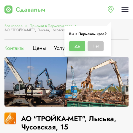
Все города
Приёмки в Пермском крае
АО "ТРОЙКА-МЕТ", Лысьва, Чусовская, 15
Вы в Пермском крае?
Да
Нет
Контакты
Цены
Услуги
О компании
АО "ТРОЙКА-МЕТ", Лысьва,
Чусовская, 15