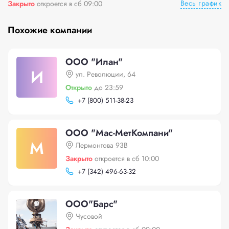
Весь график
Закрыто
откроется в сб 09:00
Похожие компании
ООО "Илан"
И
ул. Революции, 64
Открыто
до 23:59
+
7 (800) 511-38-23
ООО "Мас-МетКомпани"
М
Лермонтова 93В
Закрыто
откроется в сб 10:00
+
7 (342) 496-63-32
ООО"Барс"
Чусовой