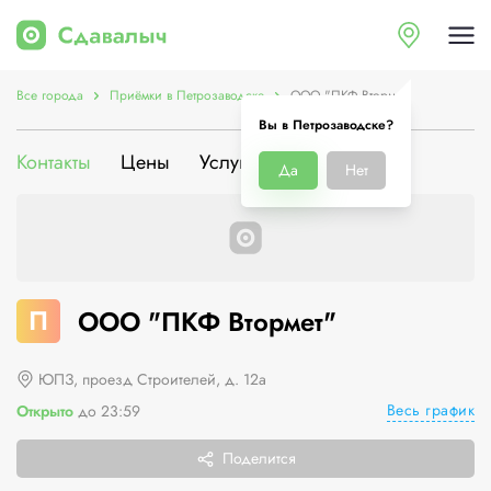
Все города
Приёмки в Петрозаводске
ООО "ПКФ Втормет"
Вы в Петрозаводске?
Контакты
Цены
Услуги
О компании
Да
Нет
П
ООО "ПКФ Втормет"
ЮПЗ, проезд Строителей, д. 12а
Весь график
Открыто
до 23:59
Поделится