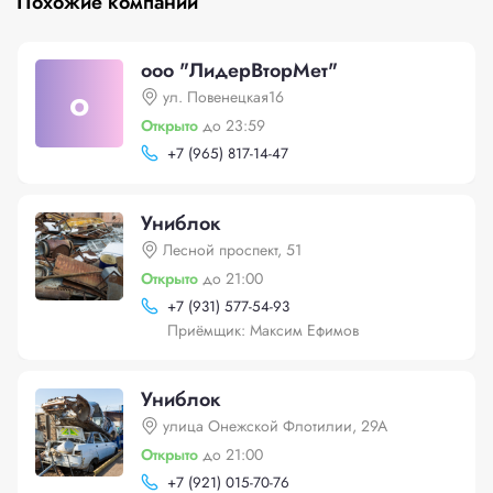
Похожие компании
ооо "ЛидерВторМет"
о
ул. Повенецкая16
Открыто
до 23:59
+
7 (965) 817-14-47
Униблок
Лесной проспект, 51
Открыто
до 21:00
+
7 (931) 577-54-93
Приёмщик: Максим Ефимов
Униблок
улица Онежской Флотилии, 29А
Открыто
до 21:00
+
7 (921) 015-70-76