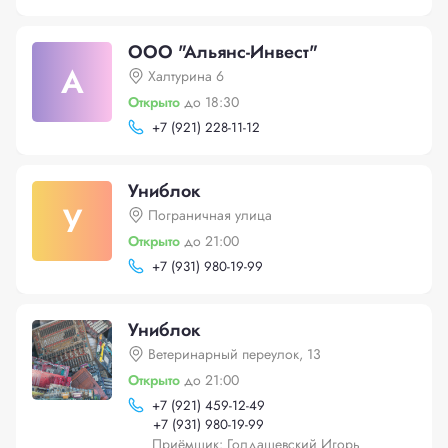
ООО "Альянс-Инвест"
А
Халтурина 6
Открыто
до 18:30
+
7 (921) 228-11-12
Униблок
У
Пограничная улица
Открыто
до 21:00
+
7 (931) 980-19-99
Униблок
Ветеринарный переулок, 13
Открыто
до 21:00
+
7 (921) 459-12-49
+
7 (931) 980-19-99
Приёмщик: Голдашевский Игорь