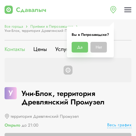
Все города
Приёмки в Петрозаводске
Уни-Блок, территория Древлянский Промузел
Вы в Петрозаводске?
Да
Нет
Контакты
Цены
Услуги
О компании
У
Уни-Блок, территория
Древлянский Промузел
территория Древлянский Промузел
Весь график
Открыто
до 21:00