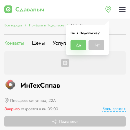
Все города
Приёмки в Подольске
ИнТехСплав
Вы в Подольске?
Контакты
Цены
Услуги
О компании
Да
Нет
ИнТехСплав
Плещеевская улица, 22А
Весь график
Закрыто
откроется в пн 09:00
Поделится