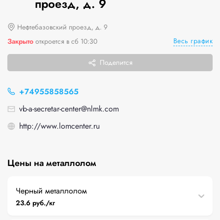
проезд, д. 9
Нефтебазовский проезд, д. 9
Весь график
Закрыто
откроется в сб 10:30
Поделится
+74955858565
vb-a-secretar-center@nlmk.com
http://www.lomcenter.ru
Цены на металлолом
Черный металлолом
23.6 руб./кг