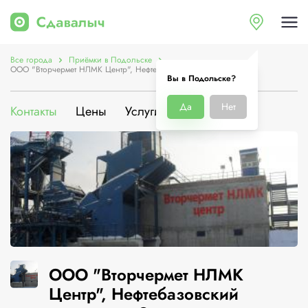
Все города
Приёмки в Подольске
ООО "Вторчермет НЛМК Центр", Нефтебазовский проезд, д. 9
Вы в Подольске?
Да
Нет
Контакты
Цены
Услуги
О компании
ООО "Вторчермет НЛМК
Центр", Нефтебазовский