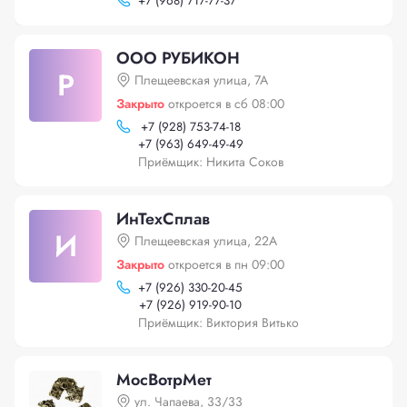
+
7 (968) 717-77-37
ООО РУБИКОН
Р
Плещеевская улица, 7А
Закрыто
откроется в сб 08:00
+
7 (928) 753-74-18
+
7 (963) 649-49-49
Приёмщик: Никита Соков
ИнТехСплав
И
Плещеевская улица, 22А
Закрыто
откроется в пн 09:00
+
7 (926) 330-20-45
+
7 (926) 919-90-10
Приёмщик: Виктория Витько
МосВотрМет
ул. Чапаева, 33/33