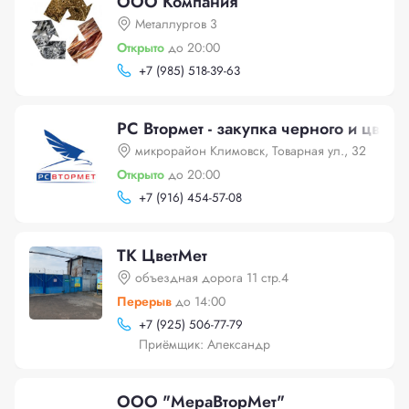
ООО Компания
Металлургов 3
Открыто
до 20:00
+
7 (985) 518-39-63
РС Втормет - закупка черного и цветн
микрорайон Климовск, Товарная ул., 32
Открыто
до 20:00
+
7 (916) 454-57-08
ТК ЦветМет
объездная дорога 11 стр.4
Перерыв
до 14:00
+
7 (925) 506-77-79
Приёмщик: Александр
ООО "МераВторМет"