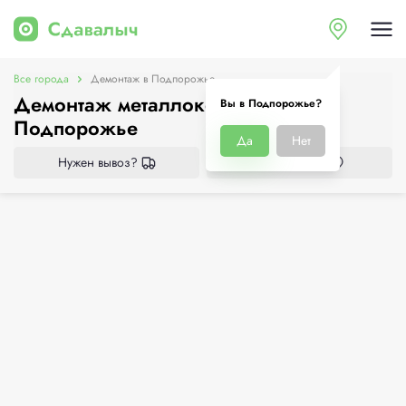
Все города
Демонтаж в Подпорожье
Демонтаж металлоконструкций в
Вы в Подпорожье?
Подпорожье
Да
Нет
Нужен вывоз?
Все приёмки