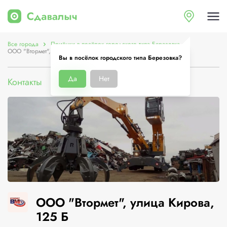
Все города
Приёмки в посёлок городского типа Березовка
ООО "Втормет", улица Кирова, 125 Б
Вы в посёлок городского типа Березовка?
Да
Нет
Контакты
Цены
Услуги
О компании
ООО "Втормет", улица Кирова,
125 Б