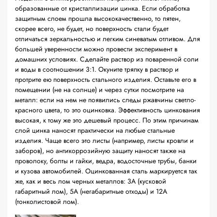
образованные от кристаллизации цинка. Если обработка
защитным слоем прошла высококачественно, то пятен,
скорее всего, не будет, но поверхность стали будет
отличаться зеркальностью и легким синеватым отливом. Для
большей уверенности можно провести эксперимент в
домашних условиях. Сделайте раствор из поваренной соли
и воды в соотношении 3:1. Окуните тряпку в раствор и
протрите ею поверхность стального изделия. Оставьте его в
помещении (не на солнце) и через сутки посмотрите на
металл: если на нем не появились следы ржавчины светло-
красного цвета, то это оцинковка. Эффективность цинкования
высокая, к тому же это дешевый процесс. По этим причинам
слой цинка наносят практически на любые стальные
изделия. Чаще всего это листы (например, листы кровли и
заборов), но антикоррозийную защиту наносят также на
проволоку, болты и гайки, ведра, водосточные трубы, банки
и кузова автомобилей. Оцинкованная сталь маркируется так
же, как и весь лом черных металлов: 3А (кусковой
габаритный лом), 5А (негабаритные отходы) и 12А
(тонколистовой лом).