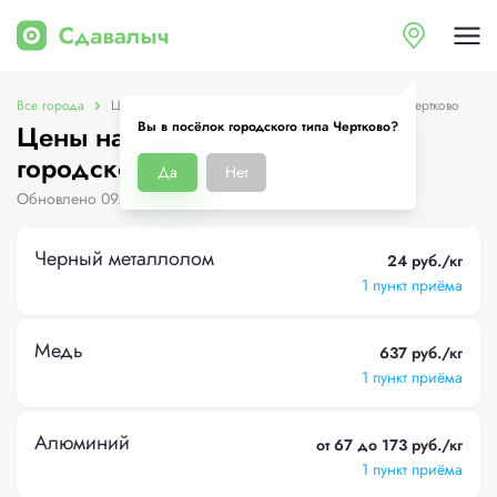
Все города
Цены на металлолом в посёлок городского типа Чертково
Вы в посёлок городского типа Чертково?
Цены на металлолом в посёлок
городского типа Чертково
Да
Нет
Обновлено 09.08.2026
Черный металлолом
24 руб./кг
1 пункт приёма
Медь
637 руб./кг
1 пункт приёма
Алюминий
от 67 до 173 руб./кг
1 пункт приёма