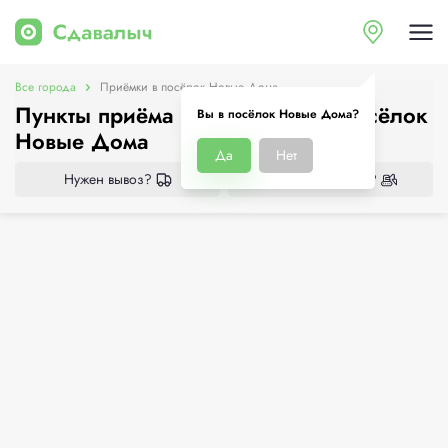
Все города
Приёмки в посёлок Новые Дома
Пункты приёма металлолома в посёлок
Вы в посёлок Новые Дома?
Новые Дома
Да
Нет
Нужен вывоз?
Нужен демонтаж?