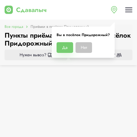
Все города
Приёмки в посёлок Придорожный
Пункты приёма металлолома в посёлок
Вы в посёлок Придорожный?
Придорожный
Да
Нет
Нужен вывоз?
Нужен демонтаж?