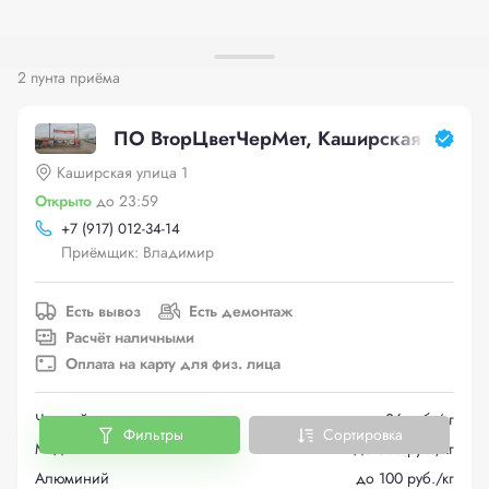
2 пунта приёма
ПО ВторЦветЧерМет, Каширская улица 
Каширская улица 1
Открыто
до 23:59
+
7 (917) 012-34-14
Приёмщик: Владимир
Есть вывоз
Есть демонтаж
Расчёт наличными
Оплата на карту для физ. лица
Черный металлолом
до 26 руб./кг
Фильтры
Сортировка
Медь
до 500 руб./кг
Алюминий
до 100 руб./кг