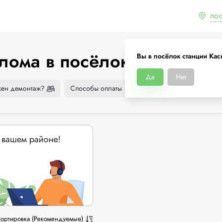
по
лома в посёлок станции К
Вы в посёлок станции Ка
Да
Нет
ен демонтаж?
Способы оплаты
 вашем районе!
ортировка (Рекомендуемые)