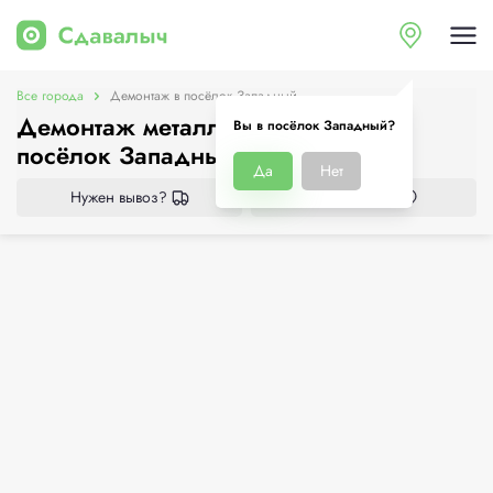
Все города
Демонтаж в посёлок Западный
Демонтаж металлоконструкций в
Вы в посёлок Западный?
посёлок Западный
Да
Нет
Нужен вывоз?
Все приёмки