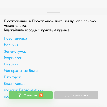
К сожалению, в Прохладном пока нет пунктов приёма
металлолома.
Ближайшие города с пунктами приёма:
Новопавловск
Нальчик
Зеленокумск
Георгиевск
Назрань
Минеральные Воды
Пятигорск
Владикавказ
посёлок Первомайский
Фильтры
Сортировка
3
посёлок Загорский