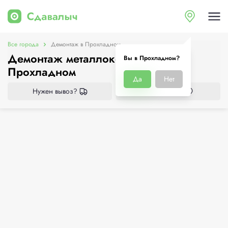
Все города
Демонтаж в Прохладном
Демонтаж металлоконструкций в
Вы в Прохладном?
Прохладном
Да
Нет
Нужен вывоз?
Все приёмки