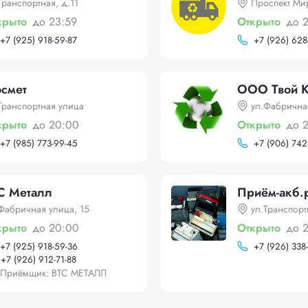
Транспортная, д.11
Проспект Ми
крыто
до 23:59
Открыто
до 
+
7 (925) 918-59-87
+
7 (926) 628
смет
ООО Твой К
Транспортная улица
ул.Фабрична
крыто
до 20:00
Открыто
до 
+
7 (985) 773-99-45
+
7 (906) 742
С Металл
Приём-акб.
Фабричная улица, 15
ул.Транспорт
крыто
до 20:00
Открыто
до 
+
7 (925) 918-59-36
+
7 (926) 338
+
7 (926) 912-71-88
Приёмщик: ВТС МЕТАЛЛ