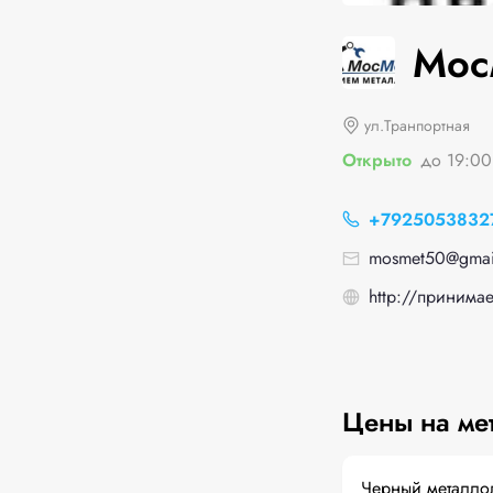
Мос
ул.Транпортная
Открыто
до 19:00
+7925053832
mosmet50@gmai
http://принима
Цены на ме
Черный металло