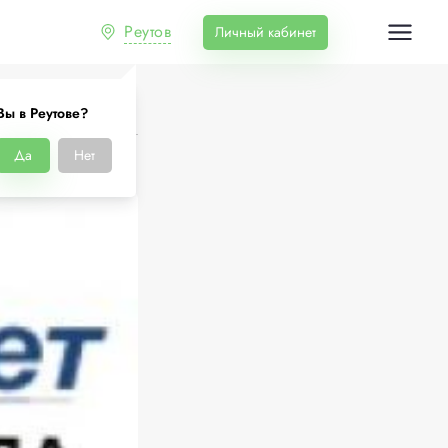
Реутов
Личный кабинет
Вы в Реутове?
Да
Нет