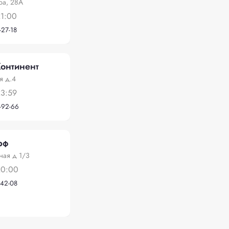
ра, 28А
21:00
-27-18
онтинент
я д.4
23:59
-92-66
рф
ная д 1/3
20:00
-42-08