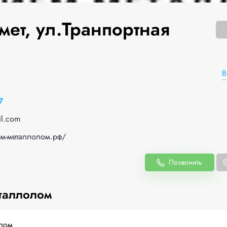
мет, ул.Транпортная
В
7
l.com
ем-металлолом.рф/
Позвонить
таллолом
лом