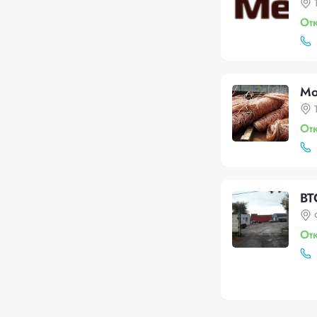
От
Мо
От
ВТ
От