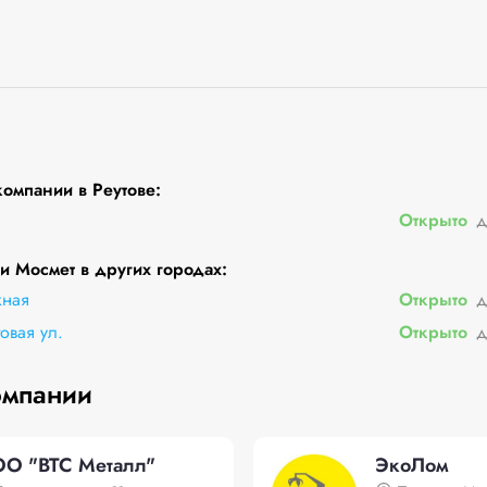
омпании в Реутове:
Открыто
д
 Мосмет в других городах:
жная
Открыто
д
овая ул.
Открыто
д
омпании
О "ВТС Металл"
ЭкоЛом