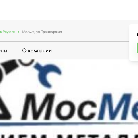
в Реутове
Мосмет, ул.Транпортная
ены
О компании