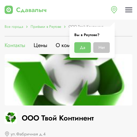
Все города
Приёмки в Реутове
ООО Твой Континент
Вы в Реутове?
Контакты
Цены
О компании
Да
Нет
ООО Твой Континент
ул.Фабричная д.4