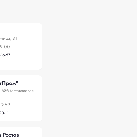
лица, 31
19:00
-16-67
тПром"
, 68б (автовесовая
23:59
20-11
 Ростов