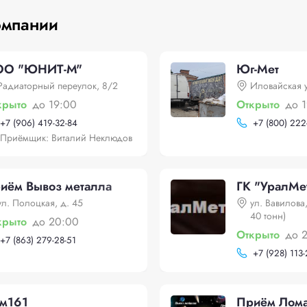
омпании
О "ЮНИТ-М"
Юг-Мет
Радиаторный переулок, 8/2
Иловайская у
крыто
до 19:00
Открыто
до 
+
7 (906) 419-32-84
+
7 (800) 222
Приёмщик: Виталий Неклюдов
иём Вывоз металла
ГК "УралМе
ул. Полоцкая, д. 45
ул. Вавилова
40 тонн)
крыто
до 20:00
Открыто
до 
+
7 (863) 279-28-51
+
7 (928) 113-
м161
Приём Лома