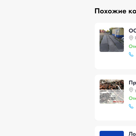
Похожие к
ОО
От
Пр
От
Ло