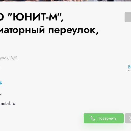
 "ЮНИТ-М",
иаторный переулок,
улок, 8/2
В
0
4
u
metal.ru
Позвонить