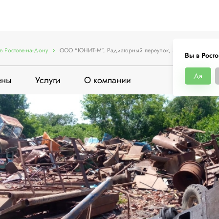
в Ростове-на-Дону
ООО "ЮНИТ-М", Радиаторный переулок, 8/2
Вы в Рост
Да
ены
Услуги
О компании