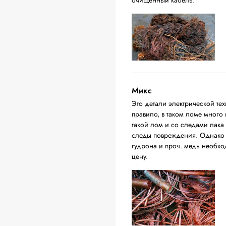
очищенный кабель.
Микс
Это детали электрической тех
правило, в таком ломе много
такой лом и со следами лака
следы повреждения. Однако о
гудрона и проч. медь необход
цену.