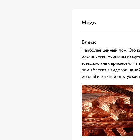
Медь
Блеск
Наиболее ценный лом. Это ка
механически очищены от мусо
всевозможных примесей. На в
лом «блеск» в виде толщиной 
метров) и длиной от двух ми