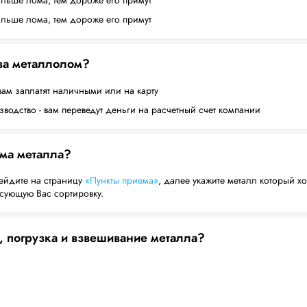
ольше лома, тем дороже его примут
ольше лома, тем дороже его примут
 за металлолом?
вам заплатят наличными или на карту
водство - вам переведут деньги на расчетный счет компании
ема металла?
ейдите на страницу
«Пункты приема»
, далее укажите металл который хо
есующую Вас сортировку.
, погрузка и взвешивание металла?