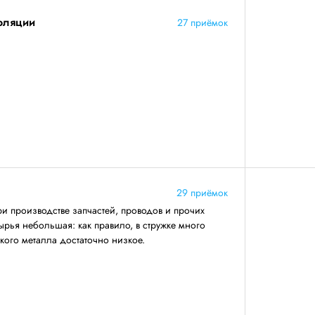
золяции
27 приёмок
29 приёмок
ри производстве запчастей, проводов и прочих
ырья небольшая: как правило, в стружке много
акого металла достаточно низкое.