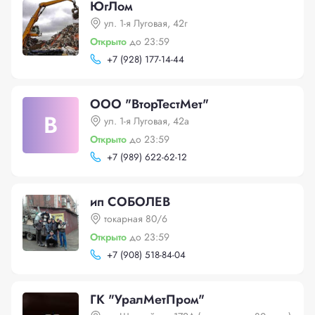
ЮгЛом
ул. 1-я Луговая, 42г
Открыто
до 23:59
+
7 (928) 177-14-44
ООО "ВторТестМет"
В
ул. 1-я Луговая, 42а
Открыто
до 23:59
+
7 (989) 622-62-12
ип СОБОЛЕВ
токарная 80/6
Открыто
до 23:59
+
7 (908) 518-84-04
ГК "УралМетПром"