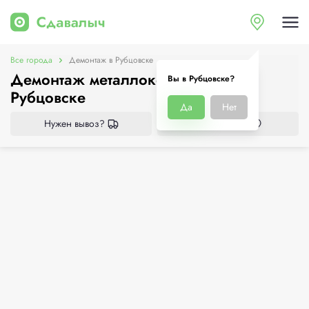
Все города
Демонтаж в Рубцовске
Демонтаж металлоконструкций в
Вы в Рубцовске?
Рубцовске
Да
Нет
Нужен вывоз?
Все приёмки