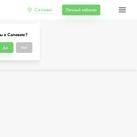
Салават
Личный кабинет
ы в Салавате?
Да
Нет