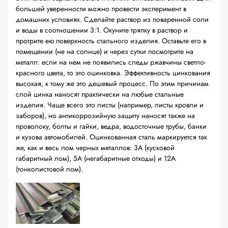
большей уверенности можно провести эксперимент в
домашних условиях. Сделайте раствор из поваренной соли
и воды в соотношении 3:1. Окуните тряпку в раствор и
протрите ею поверхность стального изделия. Оставьте его в
помещении (не на солнце) и через сутки посмотрите на
металл: если на нем не появились следы ржавчины светло-
красного цвета, то это оцинковка. Эффективность цинкования
высокая, к тому же это дешевый процесс. По этим причинам
слой цинка наносят практически на любые стальные
изделия. Чаще всего это листы (например, листы кровли и
заборов), но антикоррозийную защиту наносят также на
проволоку, болты и гайки, ведра, водосточные трубы, банки
и кузова автомобилей. Оцинкованная сталь маркируется так
же, как и весь лом черных металлов: 3А (кусковой
габаритный лом), 5А (негабаритные отходы) и 12А
(тонколистовой лом).