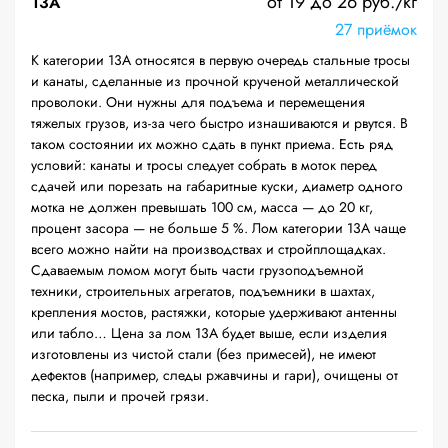
от 19 до 26 руб./кг
13А
27 приёмок
К категории 13А относятся в первую очередь стальные тросы
и канаты, сделанные из прочной крученой металлической
проволоки. Они нужны для подъема и перемещения
тяжелых грузов, из-за чего быстро изнашиваются и рвутся. В
таком состоянии их можно сдать в пункт приема. Есть ряд
условий: канаты и тросы следует собрать в моток перед
сдачей или порезать на габаритные куски, диаметр одного
мотка не должен превышать 100 см, масса — до 20 кг,
процент засора — не больше 5 %. Лом категории 13А чаще
всего можно найти на производствах и стройплощадках.
Сдаваемым ломом могут быть части грузоподъемной
техники, строительных агрегатов, подъемники в шахтах,
крепления мостов, растяжки, которые удерживают антенны
или табло… Цена за лом 13А будет выше, если изделия
изготовлены из чистой стали (без примесей), не имеют
дефектов (например, следы ржавчины и гари), очищены от
песка, пыли и прочей грязи.