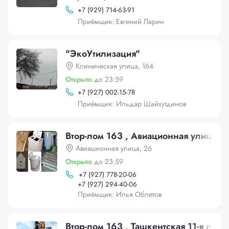
+
7 (929) 714-63-91
Приёмщик: Евгений Ларин
"ЭкоУтилизация"
Клиническая улица, 164
Открыто
до 23:59
+
7 (927) 002-15-78
Приёмщик: Ильдар Шайхутдинов
Втор-лом 163 , Авиационная улица, 2
Авиационная улица, 26
Открыто
до 23:59
+
7 (927) 778-20-06
+
7 (927) 294-40-06
Приёмщик: Илья Облетов
Втор-лом 163 , Ташкентская 11-я лини