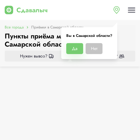
Все города
Приёмки в Самарской области
Пункты приёма металлолома в
Вы в Самарской области?
Самарской области
Да
Нет
Нужен вывоз?
Нужен демонтаж?