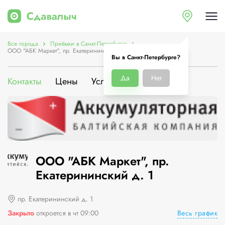
Все города
Приёмки в Санкт-Петербурге
ООО "АБК Маркет", пр. Екатерининский д. 1
Вы в Санкт-Петербурге?
Да
Нет
Контакты
Цены
Услуги
О компании
ООО "АБК Маркет", пр.
Екатерининский д. 1
пр. Екатерининский д. 1
Весь график
Закрыто
откроется в чт 09:00