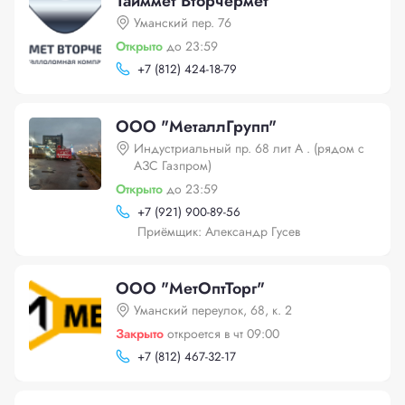
Тайммет Вторчермет
Уманский пер. 76
Открыто
до 23:59
+
7 (812) 424-18-79
OOO "МеталлГрупп"
Индустриальный пр. 68 лит А . (рядом с
АЗС Газпром)
Открыто
до 23:59
+
7 (921) 900-89-56
Приёмщик: Александр Гусев
ООО "МетОптТорг"
Уманский переулок, 68, к. 2
Закрыто
откроется в чт 09:00
+
7 (812) 467-32-17