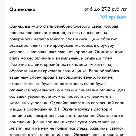
от 6 до 27.2 руб./кг
Оцинковка
101 приёмка
Оцинковка — это сталь серебристо-серого цвета, которая
прошла процесс цинкования, то есть нанесения на
поверхность металла тонкого слоя цинка. Цинк образует
оксидную пленку и не пропускает кислород в структуру
металла — это защищает сталь от коррозии. Оцинкованную
сталь можно отличить и визуальным, и опытным путем.
Изделия с антикоррозийным покрытием имеют пятна,
образованные от кристаллизации цинка. Если обработка
защитным слоем прошла высококачественно, то пятен,
скорее всего, не будет, но поверхность стали будет
отличаться зеркальностью и легким синеватым отливом. Для
большей уверенности можно провести эксперимент в
домашних условиях. Сделайте раствор из поваренной соли
и воды в соотношении 3:1. Окуните тряпку в раствор и
протрите ею поверхность стального изделия. Оставьте его в
помещении (не на солнце) и через сутки посмотрите на
металл: если на нем не появились следы ржавчины светло-
красного цвета, то это оцинковка. Эффективность цинкования