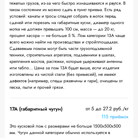
тяжелых грузов, из-за чего быстро изнашиваются и рвутся. В
таком состоянии их можно сдать в пункт приема. Есть ряд
условий: канаты и тросы следует собрать в моток перед
сдачей или порезать на габаритные куски, диаметр одного
мотка не должен превышать 100 см, масса — до 20 кг,
процент засора — не больше 5 %. Лом категории 13А чаще
всего можно найти на производствах и стройплощадках.
Сдаваемым ломом могут быть части грузоподъемной
техники, строительных агрегатов, подъемники в шахтах,
крепления мостов, растяжки, которые удерживают антенны
или табло… Цена за лом 13А будет выше, если изделия
изготовлены из чистой стали (без примесей), не имеют
дефектов (например, следы ржавчины и гари), очищены от
песка, пыли и прочей грязи.
от 5 до 27.2 руб./кг
17А (габаритный чугун)
115 приёмок
Это кусковой лом с размерами не больше 1500х500х500
мм. Чугун данной категории обычно используется в