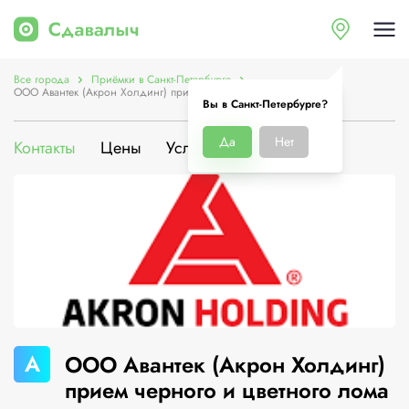
Все города
Приёмки в Санкт-Петербурге
ООО Авантек (Акрон Холдинг) прием черного и цветного лома
Вы в Санкт-Петербурге?
Да
Нет
Контакты
Цены
Услуги
О компании
А
ООО Авантек (Акрон Холдинг)
прием черного и цветного лома