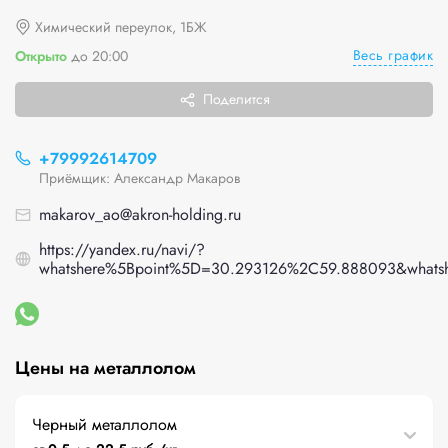
Химический переулок, 1БЖ
Весь график
Открыто
до 20:00
Поделится
+79992614709
Приёмщик: Александр Макаров
makarov_ao@akron-holding.ru
https://yandex.ru/navi/?
whatshere%5Bpoint%5D=30.293126%2C59.888093&what
Цены на металлолом
Черный металлолом