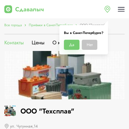
Все города
Приёмки в Санкт-Петербурге
ООО "Техсплав"
Вы в Санкт-Петербурге?
Контакты
Цены
О компании
Да
Нет
ООО "Техсплав"
ул. Чугунная,14