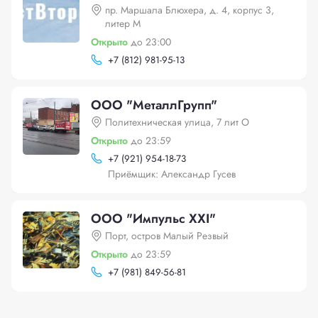
пр. Маршала Блюхера, д. 4, корпус 3,
литер М
Открыто
до 23:00
+
7 (812) 981-95-13
OOO "МеталлГрупп"
Политехническая улица, 7 лит О
Открыто
до 23:59
+
7 (921) 954-18-73
Приёмщик: Александр Гусев
ООО "Импульс XXI"
Порт, остров Малый Резвый
Открыто
до 23:59
+
7 (981) 849-56-81