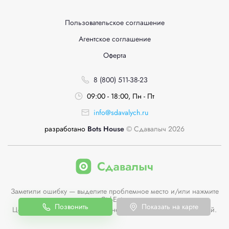
Пользовательское соглашение
Агентское соглашение
Оферта
8 (800) 511-38-23
09:00 - 18:00, Пн - Пт
info@sdavalych.ru
разработано
Bots House
© Сдавалыч 2026
Заметили ошибку — выделите проблемное место и/или нажмите
Ctrl-Enter
Позвонить
Показать на карте
Цены пунктов приема на сайте не являются публичной офертой.