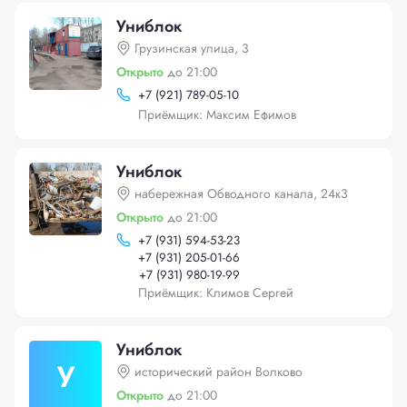
Униблок
Грузинская улица, 3
Открыто
до 21:00
+
7 (921) 789-05-10
Приёмщик: Максим Ефимов
Униблок
набережная Обводного канала, 24к3
Открыто
до 21:00
+
7 (931) 594-53-23
+
7 (931) 205-01-66
+
7 (931) 980-19-99
Приёмщик: Климов Сергей
Униблок
У
исторический район Волково
Открыто
до 21:00