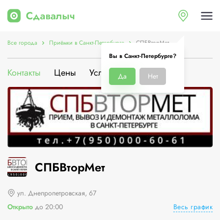
Все города
Приёмки в Санкт-Петербурге
СПБВторМет
Вы в Санкт-Петербурге?
Контакты
Цены
Услуги
О компании
Да
Нет
СПБВторМет
ул. Днепропетровская, 67
Весь график
Открыто
до 20:00