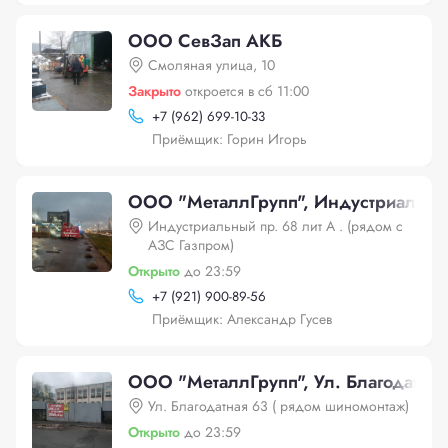
ООО СевЗап АКБ
Смоляная улица, 10
Закрыто
откроется в сб 11:00
+
7 (962) 699-10-33
Приёмщик: Горин Игорь
OOO "МеталлГрупп", Индустриальный 
Индустриальный пр. 68 лит А . (рядом с
АЗС Газпром)
Открыто
до 23:59
+
7 (921) 900-89-56
Приёмщик: Александр Гусев
OOO "МеталлГрупп", Ул. Благодатна
Ул. Благодатная 63 ( рядом шиномонтаж)
Открыто
до 23:59