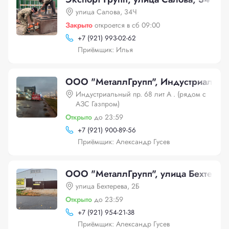
улица Салова, 34Ч
Закрыто
откроется в сб 09:00
+
7 (921) 993-02-62
Приёмщик: Илья
OOO "МеталлГрупп", Индустриальный 
Индустриальный пр. 68 лит А . (рядом с
АЗС Газпром)
Открыто
до 23:59
+
7 (921) 900-89-56
Приёмщик: Александр Гусев
OOO "МеталлГрупп", улица Бехтерев
улица Бехтерева, 2Б
Открыто
до 23:59
+
7 (921) 954-21-38
Приёмщик: Александр Гусев