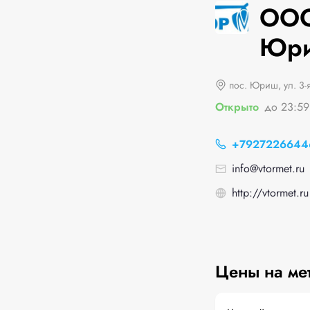
ООО
Юриш
пос. Юриш, ул. 3-
Открыто
до 23:59
+7927226644
info@vtormet.ru
http://vtormet.ru
Цены на ме