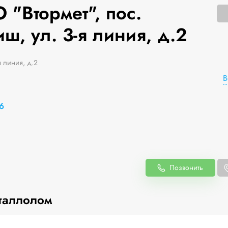
 "Втормет", пос.
, ул. 3-я линия, д.2
я линия, д.2
В
6
Позвонить
таллолом