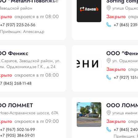
О "Металл-Поволжье"
Sorting com
Заводской район
улица Орджо
крыто
откроется в пт 08:00
Закрыто
откр
+
7 (937) 225-26-56
+
7 (845) 239
Приёмщик: Александр
О Феникс
ООО "Фени
г.Саратов, Заводской район, ул.
ул. Орджони
им. Орджоникидзе Г.К., д.24
Закрыто
откр
крыто
откроется в пт 08:00
+
7 (927) 151-
7 (845) 268-11-48
ОО ЛОММЕТ
ООО ЛОМ
Ново-Астраханское шоссе, 67А
улица имени 
крыто
откроется в пт 09:00
Закрыто
откр
+
7 (967) 502-16-99
+
7 (845) 240
+
7 (905) 384-59-01
Приёмщик: 