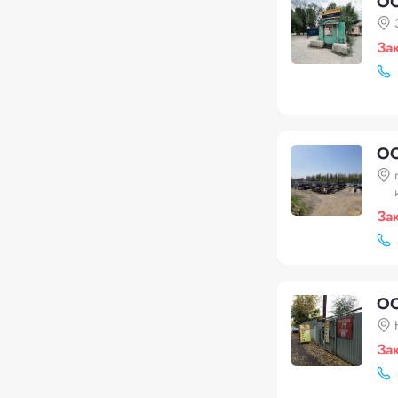
ОО
За
ОО
За
О
За