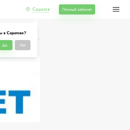
Саратов
Личный кабинет
ы в Саратове?
Да
Нет