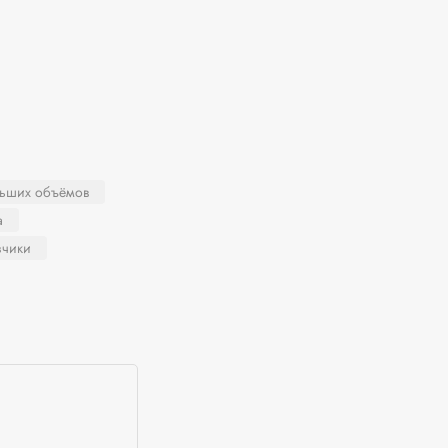
льших объёмов
а
зчики