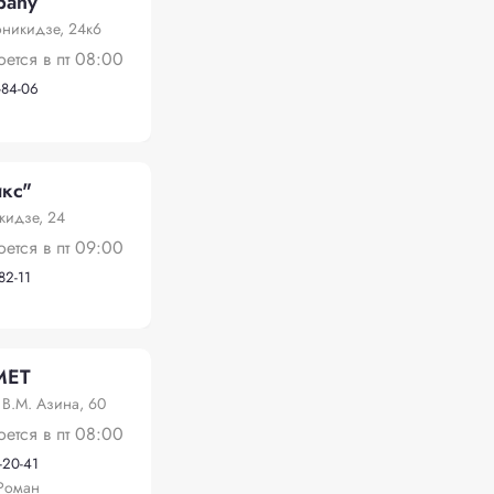
pany
никидзе, 24к6
оется в пт 08:00
-84-06
кс"
кидзе, 24
оется в пт 09:00
82-11
МЕТ
В.М. Азина, 60
оется в пт 08:00
-20-41
Роман