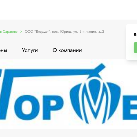
в Саратове
ООО "Втормет", пос. Юриш, ул. 3-я линия, д.2
В
ены
Услуги
О компании