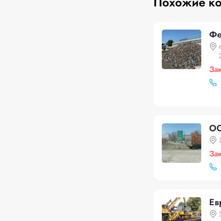
Похожие к
Фе
За
ОО
За
Ев