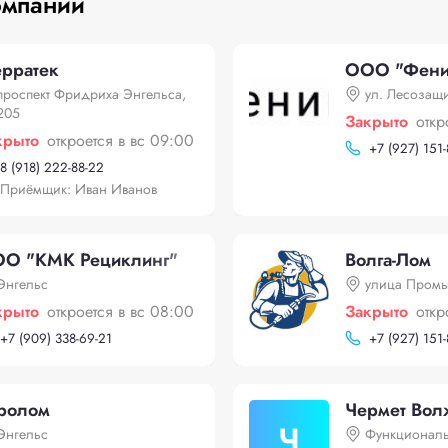
омпании
рратек
ООО "Фени
проспект Фридриха Энгельса,
ул. Лесозащи
205
Закрыто
откр
крыто
откроется в вс 09:00
+
7 (927) 151-
8 (918) 222-88-22
Приёмщик: Иван Иванов
О "КМК Рециклинг"
Волга-Лом
Энгельс
улица Пром
крыто
откроется в вс 08:00
Закрыто
откр
+
7 (909) 338-69-21
+
7 (927) 151-
ролом
Чермет Вол
Ч
Энгельс
Функциональ