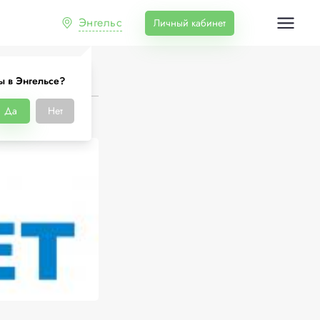
Энгельс
Личный кабинет
ы в Энгельсе?
Да
Нет