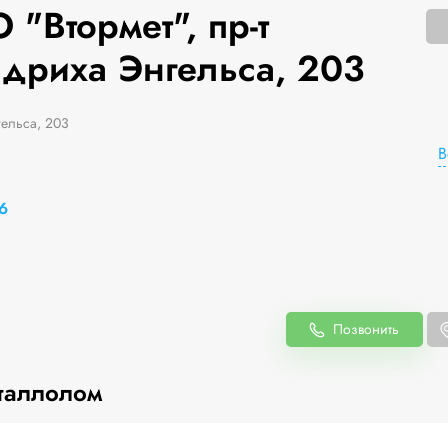
"Втормет", пр-т
дриха Энгельса, 203
ельса, 203
В
6
Позвонить
таллолом