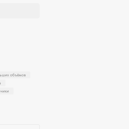
льших объёмов
а
зчики