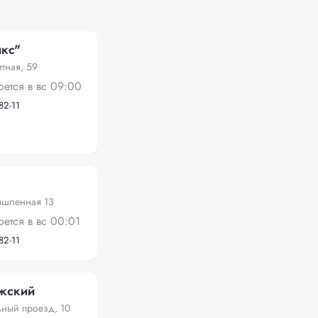
кс"
тная, 59
оется в вс 09:00
82-11
ышленная 13
оется в вс 00:01
82-11
жский
ный проезд, 10