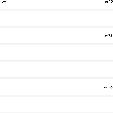
лом
от 1
от 75
от 56