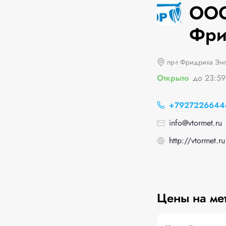
ООО 
Фри
пр-т Фридриха Энг
Открыто
до 23:59
+7927226644
info@vtormet.ru
http://vtormet.ru
Цены на ме