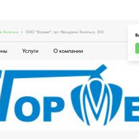
в Энгельсе
ООО "Втормет", пр-т Фридриха Энгельса, 203
В
ены
Услуги
О компании