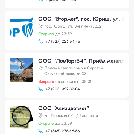
ООО "Втормет", пос. Юриш, ул. 3-я л
пос. Юриш, ул. 3-я линия, д.2
Открыто
до 23:59
+
7 (927) 226-64-46
ООО "ЛомТорг64", Приём металлолома
Приём металлолома в Саратове.
Сокурский тракт, вл.33
Закрыто
откроется в пт 08:00
+
7 (905) 322-32-04
ООО "Авиацветмет"
ул. Тверская б/н / Вишневая
Открыто
до 23:59
+
7 (845) 276-66-66