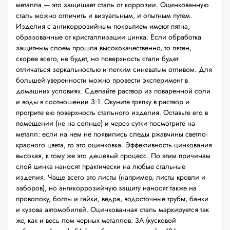
металла — это защищает сталь от коррозии. Оцинкованную
сталь можно отличить и визуальным, и опытным путем.
Изделия с антикоррозийным покрытием имеют пятна,
образованные от кристаллизации цинка. Если обработка
защитным слоем прошла высококачественно, то пятен,
скорее всего, не будет, но поверхность стали будет
отличаться зеркальностью и легким синеватым отливом. Для
большей уверенности можно провести эксперимент в
домашних условиях. Сделайте раствор из поваренной соли
и воды в соотношении 3:1. Окуните тряпку в раствор и
протрите ею поверхность стального изделия. Оставьте его в
помещении (не на солнце) и через сутки посмотрите на
металл: если на нем не появились следы ржавчины светло-
красного цвета, то это оцинковка. Эффективность цинкования
высокая, к тому же это дешевый процесс. По этим причинам
слой цинка наносят практически на любые стальные
изделия. Чаще всего это листы (например, листы кровли и
заборов), но антикоррозийную защиту наносят также на
проволоку, болты и гайки, ведра, водосточные трубы, банки
и кузова автомобилей. Оцинкованная сталь маркируется так
же, как и весь лом черных металлов: 3А (кусковой