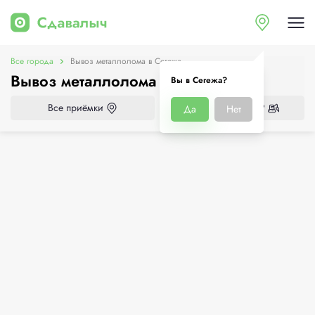
Все города
Вывоз металлолома в Сегежа
Вывоз металлолома в Сегежа
Вы в Сегежа?
Все приёмки
Нужен демонтаж?
Да
Нет