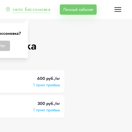
село Бессоновка
Личный кабинет
ессоновка?
соновка
Нет
600 руб./кг
1 пункт приёма
300 руб./кг
1 пункт приёма