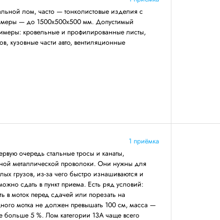
льной лом, часто — тонколистовые изделия с
азмеры — до 1500х500х500 мм. Допустимый
римеры: кровельные и профилированные листы,
ов, кузовные части авто, вентиляционные
1 приёмка
первую очередь стальные тросы и канаты,
ной металлической проволоки. Они нужны для
ых грузов, из-за чего быстро изнашиваются и
 можно сдать в пункт приема. Есть ряд условий:
ть в моток перед сдачей или порезать на
дного мотка не должен превышать 100 см, масса —
не больше 5 %. Лом категории 13А чаще всего