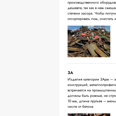
производственного оборудова
дешевле, так как в нем смеш
степени засора. Чтобы получ
отсортировать лом, очистить
3А
Изделия категории 3Арм — эт
конструкций, металлопрофили,
встречается на промышленных
должны быть ровные, не спут
10 мм, длина прутьев — мень
числе от бетона.