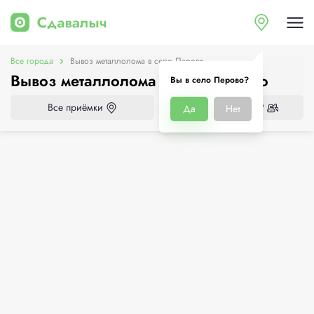
Все города
Вывоз металлолома в село Перово
Вывоз металлолома в село Перово
Вы в село Перово?
Все приёмки
Нужен демонтаж?
Да
Нет