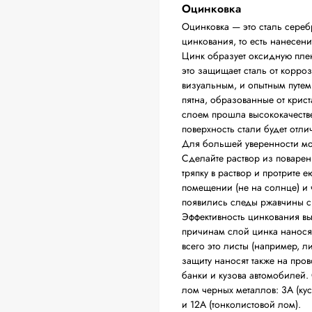
Оцинковка
Оцинковка — это сталь сереб
цинкования, то есть нанесени
Цинк образует оксидную плен
это защищает сталь от корро
визуальным, и опытным путе
пятна, образованные от крис
слоем прошла высококачествен
поверхность стали будет отли
Для большей уверенности мо
Сделайте раствор из поварен
тряпку в раствор и протрите е
помещении (не на солнце) и ч
появились следы ржавчины све
Эффективность цинкования вы
причинам слой цинка нанося
всего это листы (например, 
защиту наносят также на пров
банки и кузова автомобилей. 
лом черных металлов: 3А (ку
и 12А (тонколистовой лом).