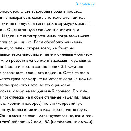
3 приёмки
ристо-серого цвета, которая прошла процесс
я на поверхность металла тонкого слоя цинка.
ку и не пропускает кислород в структуру металла —
зии. Оцинкованную сталь можно отличить и
м. Изделия с антикоррозийным покрытием имеют
таллизации цинка. Если обработка защитным
но, то пятен, скорее всего, не будет, но
чаться зеркальностью и легким синеватым отливом.
жно провести эксперимент в домашних условиях.
ной соли и воды в соотношении 3:1. Окуните
ю поверхность стального изделия. Оставьте его в
ерез сутки посмотрите на металл: если на нем не
тло-красного цвета, то это оцинковка.
сокая, к тому же это дешевый процесс. По этим
т практически на любые стальные изделия. Чаще
листы кровли и заборов), но антикоррозийную
олоку, болты и гайки, ведра, водосточные трубы,
Оцинкованная сталь маркируется так же, как и весь
сковой габаритный лом), 5А (негабаритные отходы)