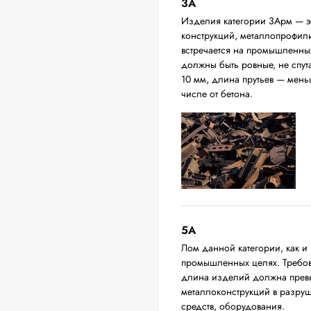
3А
Изделия категории 3Арм — эт
конструкций, металлопрофили,
встречается на промышленных
должны быть ровные, не спут
10 мм, длина прутьев — мень
числе от бетона.
5А
Лом данной категории, как и 
промышленных целях. Требова
длина изделий должна превыш
металлоконструкций в разруш
средств, оборудования.