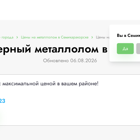
Вы в Семи
 города
Цены на металлолом в Семикаракорске
Цены на черный металло
ерный металлолом в Семи
Да
Обновлено 06.08.2026
с максимальной ценой в вашем районе!
23