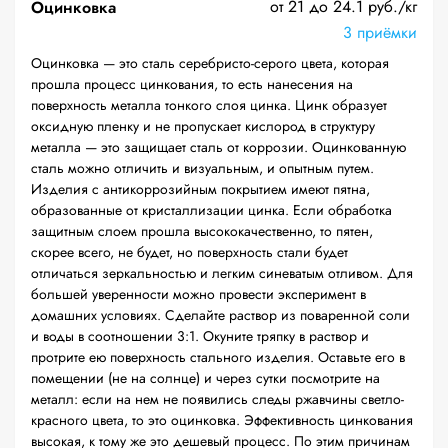
от 21 до 24.1 руб./кг
Оцинковка
3 приёмки
Оцинковка — это сталь серебристо-серого цвета, которая
прошла процесс цинкования, то есть нанесения на
поверхность металла тонкого слоя цинка. Цинк образует
оксидную пленку и не пропускает кислород в структуру
металла — это защищает сталь от коррозии. Оцинкованную
сталь можно отличить и визуальным, и опытным путем.
Изделия с антикоррозийным покрытием имеют пятна,
образованные от кристаллизации цинка. Если обработка
защитным слоем прошла высококачественно, то пятен,
скорее всего, не будет, но поверхность стали будет
отличаться зеркальностью и легким синеватым отливом. Для
большей уверенности можно провести эксперимент в
домашних условиях. Сделайте раствор из поваренной соли
и воды в соотношении 3:1. Окуните тряпку в раствор и
протрите ею поверхность стального изделия. Оставьте его в
помещении (не на солнце) и через сутки посмотрите на
металл: если на нем не появились следы ржавчины светло-
красного цвета, то это оцинковка. Эффективность цинкования
высокая, к тому же это дешевый процесс. По этим причинам